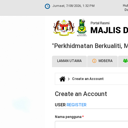
Hu
Jumaat, 7/08/2026, 1:32 PM
Da
"Perkhidmatan Berkualiti,
LAMAN UTAMA
MDBERA
Create an Account
Anda di sini
Create an Account
USER
REGISTER
Nama pengguna
*