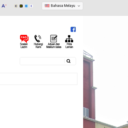
Bahasa Melayu
Carian
Borang carian