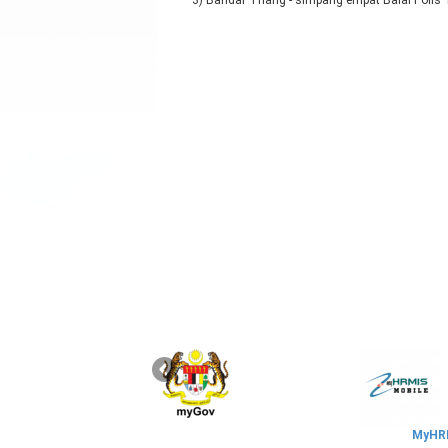
3) Bandar Triang - simpang empat Balai Polis 
MyHRM