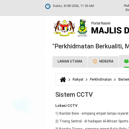
Hu
Sabtu, 8/08/2026, 11:30 AM
Da
"Perkhidmatan Berkualiti,
LAMAN UTAMA
MDBERA
Rakyat
Perkhidmatan
Siste
Anda di sini
Sistem CCTV
Lokasi CCTV
1) Bandar Bera - simpang empat lampu isyarat
2) Triang Sentral - di hadapan Al-Ikhsan Sports