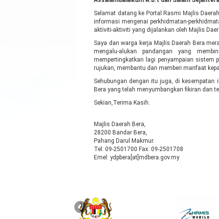
Assalamualaikum w.b.t dan Salam Sejahtera
Selamat datang ke Portal Rasmi Majlis Daera
informasi mengenai perkhidmatan-perkhidmat
aktiviti-aktiviti yang dijalankan oleh Majlis D
Saya dan warga kerja Majlis Daerah Bera mer
mengalu-alukan pandangan yang membina
mempertingkatkan lagi penyampaian sistem p
rujukan, membantu dan memberi manfaat kep
Sehubungan dengan itu juga, di kesempatan 
Bera yang telah menyumbangkan fikiran dan t
Sekian,Terima Kasih.
Majlis Daerah Bera,
28200 Bandar Bera,
Pahang Darul Makmur.
Tel:
09-2501700
Fax: 09-2501708
Emel: ydpbera[at]mdbera.gov.my