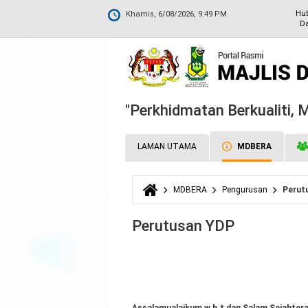
Hu
Khamis, 6/08/2026, 9:49 PM
Da
"Perkhidmatan Berkualiti,
LAMAN UTAMA
MDBERA
MDBERA
Pengurusan
Perut
Anda di sini
Perutusan YDP