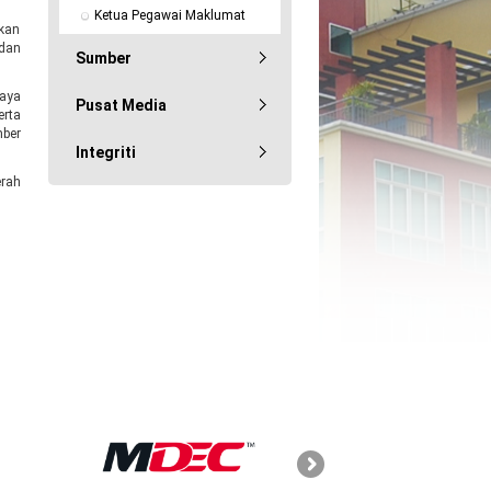
Ketua Pegawai Maklumat
ikan
 dan
Sumber
Saya
Pusat Media
rta
mber
Integriti
erah