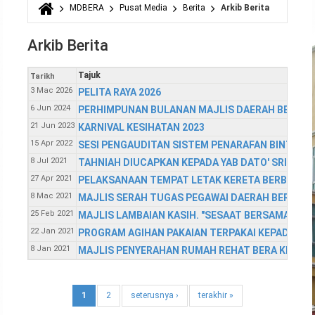
MDBERA
Pusat Media
Berita
Arkib Berita
Anda di sini
Arkib Berita
Tajuk
Tarikh
3 Mac 2026
PELITA RAYA 2026
6 Jun 2024
PERHIMPUNAN BULANAN MAJLIS DAERAH BERA JU
21 Jun 2023
KARNIVAL KESIHATAN 2023
15 Apr 2022
SESI PENGAUDITAN SISTEM PENARAFAN BINTANG 
8 Jul 2021
TAHNIAH DIUCAPKAN KEPADA YAB DATO' SRI ISMA
27 Apr 2021
PELAKSANAAN TEMPAT LETAK KERETA BERBAYAR 
8 Mac 2021
MAJLIS SERAH TUGAS PEGAWAI DAERAH BERA IAI
25 Feb 2021
MAJLIS LAMBAIAN KASIH. "SESAAT BERSAMA, SEA
22 Jan 2021
PROGRAM AGIHAN PAKAIAN TERPAKAI KEPADA MAN
8 Jan 2021
MAJLIS PENYERAHAN RUMAH REHAT BERA KEPAD
1
2
seterusnya ›
terakhir »