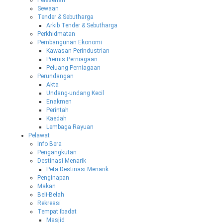
Sewaan
Tender & Sebutharga
Arkib Tender & Sebutharga
Perkhidmatan
Pembangunan Ekonomi
Kawasan Perindustrian
Premis Perniagaan
Peluang Perniagaan
Perundangan
Akta
Undang-undang Kecil
Enakmen
Perintah
Kaedah
Lembaga Rayuan
Pelawat
Info Bera
Pengangkutan
Destinasi Menarik
Peta Destinasi Menarik
Penginapan
Makan
Beli-Belah
Rekreasi
Tempat Ibadat
Masjid