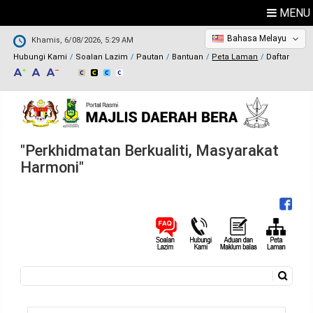
MENU
Bahasa Melayu
Khamis, 6/08/2026, 5:29 AM
Hubungi Kami
Soalan Lazim
Pautan
Bantuan
Peta Laman
Daftar
"Perkhidmatan Berkualiti, Masyarakat
Harmoni"
Carian
Borang carian