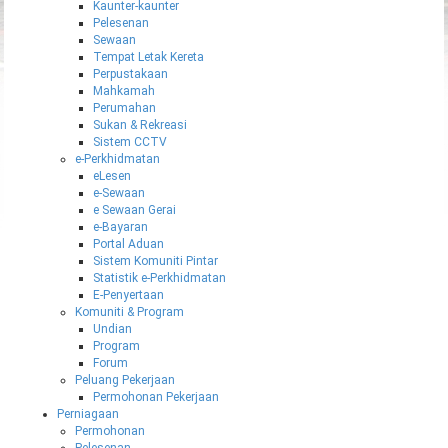
Kaunter-kaunter
Pelesenan
Sewaan
Tempat Letak Kereta
Perpustakaan
Mahkamah
Perumahan
Sukan & Rekreasi
Sistem CCTV
e-Perkhidmatan
eLesen
e-Sewaan
e Sewaan Gerai
e-Bayaran
Portal Aduan
Sistem Komuniti Pintar
Statistik e-Perkhidmatan
E-Penyertaan
Komuniti & Program
Undian
Program
Forum
Peluang Pekerjaan
Permohonan Pekerjaan
Perniagaan
Permohonan
Pelesenan