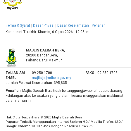
Terma & Syarat
Dasar Privasi
Dasar Keselamatan
Penafian
Kemaskini Terakhir:
Khamis, 6 Ogos 2026 - 12:05pm
MAJLIS DAERAH BERA
,
28200 Bandar Bera,
Pahang Darul Makmur
TALIAN AM
09-250 1700
FAKS
09-250 1708
E-MEL
majlis[at]mdbera.gov.my
Jumlah Pelawat Keseluruhan:
395,835
Penafian:
Majlis Daerah Bera tidak bertanggungjawab terhadap sebarang
kehilangan atau kerosakan yang dialami kerana menggunakan maklumat
dalam laman ini.
Hak Cipta Terpelihara © 2026 Majlis Daerah Bera
Paparan Terbaik Menggunakan Internet Explorer 9.0 / Mozilla Firefox 12.0 /
Google Chrome 13.0 Ke Atas Dengan Resolusi 1024 x 768