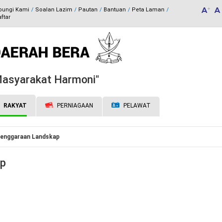
bungi Kami
Soalan Lazim
Pautan
Bantuan
Peta Laman
ftar
 Masyarakat Harmoni"
RAKYAT
PERNIAGAAN
PELAWAT
lenggaraan Landskap
ap