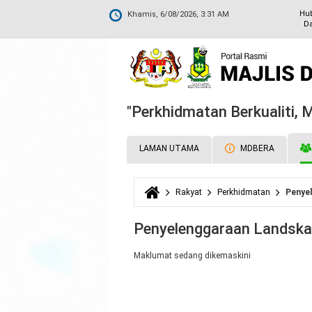
Hu
Khamis, 6/08/2026, 3:31 AM
Da
"Perkhidmatan Berkualiti,
LAMAN UTAMA
MDBERA
Rakyat
Perkhidmatan
Penye
Anda di sini
Penyelenggaraan Landsk
Maklumat sedang dikemaskini