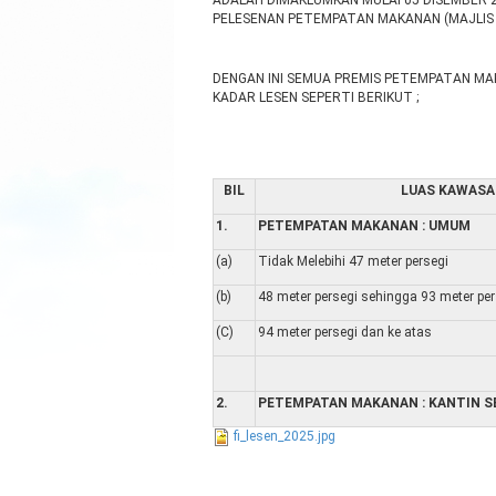
ADALAH DIMAKLUMKAN MULAI 05 DISEMBER 
PELESENAN PETEMPATAN MAKANAN (MAJLIS 
DENGAN INI SEMUA PREMIS PETEMPATAN M
KADAR LESEN SEPERTI BERIKUT ;
BIL
LUAS KAWAS
1.
PETEMPATAN MAKANAN : UMUM
(a)
Tidak Melebihi 47 meter persegi
(b)
48 meter persegi sehingga 93 meter per
(C)
94 meter persegi dan ke atas
2.
PETEMPATAN MAKANAN : KANTIN 
fi_lesen_2025.jpg